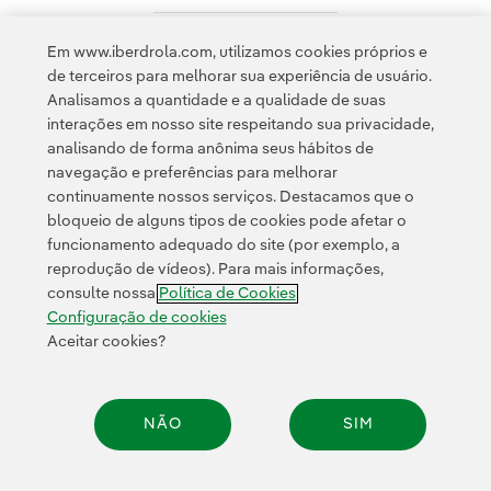
Em www.iberdrola.com, utilizamos cookies próprios e
Acesso a informação legal
de terceiros para melhorar sua experiência de usuário.
Analisamos a quantidade e a qualidade de suas
interações em nosso site respeitando sua privacidade,
analisando de forma anônima seus hábitos de
navegação e preferências para melhorar
continuamente nossos serviços. Destacamos que o
Contato
Clientes
Política de Privacidade
Informação legal
bloqueio de alguns tipos de cookies pode afetar o
Transparência no uso da IA
Política de cookies
Configuração de cookies
funcionamento adequado do site (por exemplo, a
reprodução de vídeos). Para mais informações,
Acessibilidade
Canal de denúncias
consulte nossa
Política de Cookies
Configuração de cookies
Aceitar cookies?
© 2026 Iberdrola, S.A. Todos os direitos reservados.
NÃO
SIM
Compar