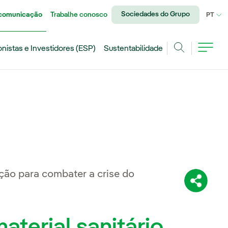
Sociedades do Grupo
 comunicação
Trabalhe conosco
IDI
PT
onistas e Investidores (ESP)
Sustentabilidade
Achar
ão para combater a crise do
Compartil
aterial sanitário