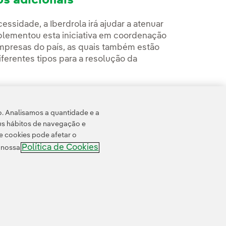
os adicionais
ssidade, a Iberdrola irá ajudar a atenuar
plementou esta iniciativa em coordenação
mpresas do país, as quais também estão
ferentes tipos para a resolução da
e acordos adicionais com outros
 de fechar, nos próximos dias, mais
o. Analisamos a quantidade e a
 neste momento de crise.
us hábitos de navegação e
e cookies pode afetar o
Política de Cookies
e nossa
 cookies
Acessibilidade
Canal de denúncias