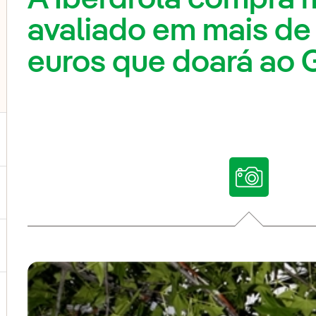
avaliado em mais de
euros que doará ao 
ternar submenu de Nossas vozes
ternar submenu de Multimídia
ternar submenu de Redes sociais