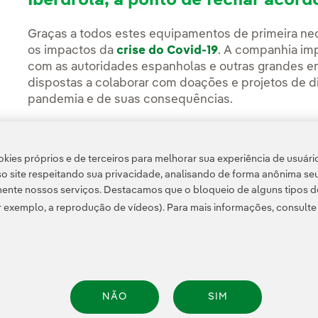
Iberdrola, a ponto de fechar acord
Graças a todos estes equipamentos de primeira nece
os impactos da
crise do Covid-19
. A companhia im
com as autoridades espanholas e outras grandes e
dispostas a colaborar com doações e projetos de di
pandemia e de suas consequências.
Igualmente, a Iberdrola está concluindo atualment
fornecedores de produtos sanitários com o objetivo
kies próprios e de terceiros para melhorar sua experiência de usuári
compras de equipamentos necessários para o país
o site respeitando sua privacidade, analisando de forma anônima se
ente nossos serviços. Destacamos que o bloqueio de alguns tipos d
 exemplo, a reprodução de vídeos). Para mais informações, consult
NÃO
SIM
Informação legal
Transparência no uso da IA
Política de cookies
Configuração de