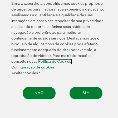
Em www.iberdrola.com, utilizamos cookies próprios e
Acesso a informação legal
de terceiros para melhorar sua experiência de usuário.
Analisamos a quantidade e a qualidade de suas
interações em nosso site respeitando sua privacidade,
analisando de forma anônima seus hábitos de
navegação e preferências para melhorar
continuamente nossos serviços. Destacamos que o
Contato
Clientes
Política de Privacidade
Informação legal
bloqueio de alguns tipos de cookies pode afetar o
Transparência no uso da IA
Política de cookies
Configuração de cookies
funcionamento adequado do site (por exemplo, a
reprodução de vídeos). Para mais informações,
Acessibilidade
Canal de denúncias
consulte nossa
Política de Cookies
Configuração de cookies
Aceitar cookies?
© 2026 Iberdrola, S.A. Todos os direitos reservados.
NÃO
SIM
Compar