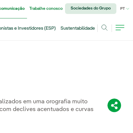
Sociedades do Grupo
 comunicação
Trabalhe conosco
IDI
PT
onistas e Investidores (ESP)
Sustentabilidade
Achar
alizados em uma orografia muito
Compartil
, com declives acentuados e curvas