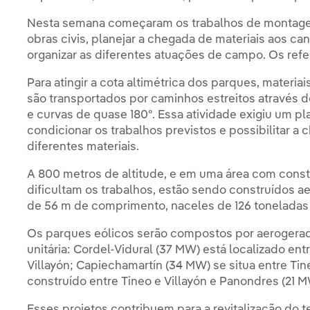
Nesta semana começaram os trabalhos de montagem
obras civis, planejar a chegada de materiais aos ca
organizar as diferentes atuações de campo. Os ref
Para atingir a cota altimétrica dos parques, materiai
são transportados por caminhos estreitos através
e curvas de quase 180º. Essa atividade exigiu um pl
condicionar os trabalhos previstos e possibilitar a
diferentes materiais.
A 800 metros de altitude, e em uma área com cons
dificultam os trabalhos, estão sendo construídos 
de 56 m de comprimento, naceles de 126 toneladas e
Os parques eólicos serão compostos por aerogera
unitária: Cordel-Vidural (37 MW) está localizado ent
Villayón; Capiechamartín (34 MW) se situa entre Tin
construído entre Tineo e Villayón e Panondres (21 M
Esses projetos contribuem para a revitalização do tec