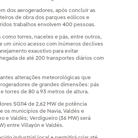
 dos aerogeradores, após concluir as
nteiros de obra dos parques eólicos e
eridos trabalhos envolvem 400 pessoas.
s como torres, naceles e pás, entre outros,
 de um único acesso com inúmeros declives
anejamento exaustivo para evitar
 chegada de até 200 transportes diários com
tantes alterações meteorológicas que
aerogeradores de grandes dimensões: pás
 torres de 80 a 93 metros de altura.
dores SG114 de 2,62 MW de potência
re os municípios de Navia, Valdés e
eo e Valdés; Verdigueiro (36 MW) será
W) entre Villayón e Valdés.
ido industrial local e permitirá criar até