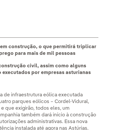
Iberdrola avanza
m construção, o que permitirá triplicar
mprego para mais de mil pessoas
construção civil, assim como alguns
 executados por empresas asturianas
ra de infraestrutura eólica executada
atro parques eólicos – Cordel-Vidural,
e que exigirão, todos eles, um
ompanhia também dará início à construção
autorizações administrativas. Essa nova
tência instalada até agora nas Astúrias.