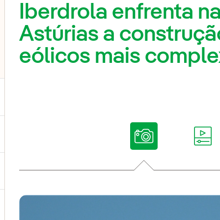
Iberdrola enfrenta n
Astúrias a construç
eólicos mais compl
ternar submenu de Nossas vozes
ternar submenu de Multimídia
ternar submenu de Redes sociais