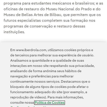
programa para estudantes mexicanos e brasileiros; e as
oficinas de restauro do Museu Nacional do Prado e do
Museu de Bellas Artes de Bilbau, que permitem que os
futuros especialistas completem sua formação nos
programas de conservação e restauro dessas
instituições.
Em www.iberdrola.com, utilizamos cookies próprios e
de terceiros para melhorar sua experiência de usuário.
Analisamos a quantidade e a qualidade de suas
Acesso a informação legal
interações em nosso site respeitando sua privacidade,
analisando de forma anônima seus hábitos de
navegação e preferências para melhorar
continuamente nossos serviços. Destacamos que o
bloqueio de alguns tipos de cookies pode afetar o
funcionamento adequado do site (por exemplo, a
Contato
Clientes
Política de Privacidade
Informação legal
reprodução de vídeos). Para mais informações,
Transparência no uso da IA
Política de cookies
Configuração de cookies
consulte nossa
Política de Cookies