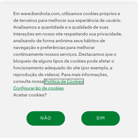
Em www.iberdrola.com, utilizamos cookies próprios e
de terceiros para melhorar sua experiência de usuário.
Analisamos a quantidade e a qualidade de suas
Acesso a informação legal
interações em nosso site respeitando sua privacidade,
analisando de forma anônima seus hábitos de
navegação e preferências para melhorar
continuamente nossos serviços. Destacamos que o
bloqueio de alguns tipos de cookies pode afetar o
funcionamento adequado do site (por exemplo, a
Contato
Clientes
Política de Privacidade
Informação legal
reprodução de vídeos). Para mais informações,
Política de cookies
Configuração de cookies
Acessibilidade
consulte nossa
Política de Cookies
Canal de denúncias
Configuração de cookies
Aceitar cookies?
© 2026 Iberdrola, S.A. Todos os direitos reservados.
NÃO
SIM
Compar