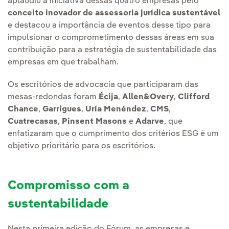
aplaudiu a iniciativa dessas quatro empresas pelo
conceito inovador de assessoria jurídica sustentável
e destacou a importância de eventos desse tipo para
impulsionar o comprometimento dessas áreas em sua
contribuição para a estratégia de sustentabilidade das
empresas em que trabalham.
Os escritórios de advocacia que participaram das
mesas-redondas foram
Écija
,
Allen&Overy
,
Clifford
Chance
,
Garrigues
,
Uría Menéndez
,
CMS
,
Cuatrecasas
,
Pinsent Masons
e
Adarve
, que
enfatizaram que o cumprimento dos critérios ESG é um
objetivo prioritário para os escritórios.
Compromisso com a
sustentabilidade