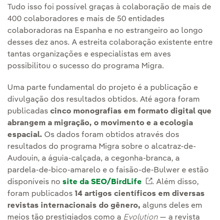
Tudo isso foi possível graças à colaboração de mais de
400 colaboradores e mais de 50 entidades
colaboradoras na Espanha e no estrangeiro ao longo
desses dez anos. A estreita colaboração existente entre
tantas organizações e especialistas em aves
possibilitou o sucesso do programa Migra.
Uma parte fundamental do projeto é a publicação e
divulgação dos resultados obtidos. Até agora foram
publicadas
cinco monografias em formato digital que
abrangem a migração, o movimento e a ecologia
espacial.
Os dados foram obtidos através dos
resultados do programa Migra sobre o alcatraz-de-
Audouin, a águia-calçada, a cegonha-branca, a
pardela-de-bico-amarelo e o faisão-de-Bulwer e estão
disponíveis no
site da SEO/BirdLife
Link externo, abr
. Além disso,
foram publicados
14 artigos científicos em diversas
revistas internacionais do gênero,
alguns deles em
meios tão prestigiados como a
Evolution
— a revista