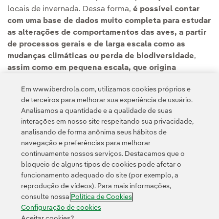
locais de invernada. Dessa forma,
é possível contar
com uma base de dados muito completa para estudar
as alterações de comportamentos das aves, a partir
de processos gerais e de larga escala como as
mudanças climáticas ou perda de biodiversidade
,
assim como em pequena escala, que origina
mortalidades em determinadas áreas devido ao uso
Em www.iberdrola.com, utilizamos cookies próprios e
excessivo de inseticidas, caça ilegal, perda de
de terceiros para melhorar sua experiência de usuário.
habitats ou infraestruturas mal concebidas
.
Analisamos a quantidade e a qualidade de suas
interações em nosso site respeitando sua privacidade,
analisando de forma anônima seus hábitos de
navegação e preferências para melhorar
continuamente nossos serviços. Destacamos que o
bloqueio de alguns tipos de cookies pode afetar o
funcionamento adequado do site (por exemplo, a
Contato
Clientes
Política de Privacidade
Informação legal
reprodução de vídeos). Para mais informações,
Transparência no uso da IA
Política de cookies
Configuração de cookies
consulte nossa
Política de Cookies
Acessibilidade
Canal de denúncias
Configuração de cookies
Aceitar cookies?