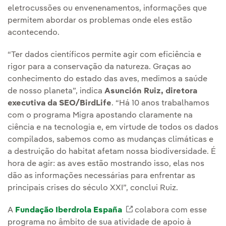
eletrocussões ou envenenamentos, informações que
permitem abordar os problemas onde eles estão
acontecendo.
“Ter dados científicos permite agir com eficiência e
rigor para a conservação da natureza. Graças ao
conhecimento do estado das aves, medimos a saúde
de nosso planeta”, indica
Asunción Ruiz, diretora
executiva da SEO/BirdLife
. “Há 10 anos trabalhamos
com o programa Migra apostando claramente na
ciência e na tecnologia e, em virtude de todos os dados
compilados, sabemos como as mudanças climáticas e
a destruição do habitat afetam nossa biodiversidade. É
hora de agir: as aves estão mostrando isso, elas nos
dão as informações necessárias para enfrentar as
principais crises do século XXI”, conclui Ruiz.
A
Fundação Iberdrola España
Link externo, abra em 
colabora com esse
programa no âmbito de sua atividade de apoio à