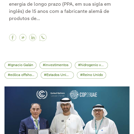
energia de longo prazo (PPA, em sua sigla em
inglês) de 15 anos com a fabricante alemã de
produtos de...
Facebook Iberdrola fortalece sua aliança com 
Twitter Iberdrola fortalece sua aliança co
Linkedin Iberdrola fortalece sua alian
Ignacio Galán
investimentos
hidrogenio verde
eólica offshore
Estados Unidos
Reino Unido