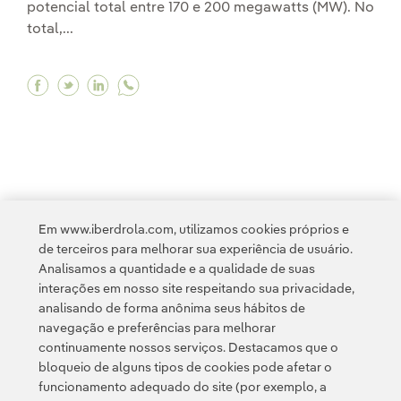
potencial total entre 170 e 200 megawatts (MW). No
total,...
Facebook Construiremos três parques eólicos
Twitter Construiremos três parques eólic
Linkedin Construiremos três parques 
<
1
2
3
4
5
6
>
Em www.iberdrola.com, utilizamos cookies próprios e
de terceiros para melhorar sua experiência de usuário.
Analisamos a quantidade e a qualidade de suas
interações em nosso site respeitando sua privacidade,
analisando de forma anônima seus hábitos de
navegação e preferências para melhorar
continuamente nossos serviços. Destacamos que o
Contato
Clientes
Política de Privacidade
Informação legal
bloqueio de alguns tipos de cookies pode afetar o
Transparência no uso da IA
Política de cookies
Configuração de cookies
funcionamento adequado do site (por exemplo, a