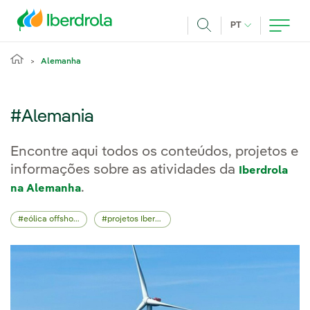
Pasar al contenido principal
IDIOMA ATUAL
PT
Achar
Alemanha
#Alemania
Encontre aqui todos os conteúdos, projetos e
informações sobre as atividades da
Iberdrola
.
na Alemanha
eólica offshore
projetos Iberdrola