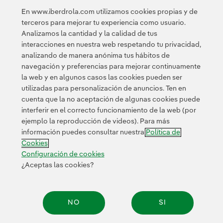
En www.iberdrola.com utilizamos cookies propias y de
terceros para mejorar tu experiencia como usuario.
Analizamos la cantidad y la calidad de tus
1
2
3
4
5
6
>
interacciones en nuestra web respetando tu privacidad,
analizando de manera anónima tus hábitos de
navegación y preferencias para mejorar continuamente
la web y en algunos casos las cookies pueden ser
utilizadas para personalización de anuncios. Ten en
cuenta que la no aceptación de algunas cookies puede
interferir en el correcto funcionamiento de la web (por
ejemplo la reproducción de videos). Para más
Contacta
Clientes
Política de Privacidad
Información legal
información puedes consultar nuestra
Política de
Transparencia en el uso de la IA
Política de cookies
Cookies
Configuración de cookies
Accesibilidad
Canal de denuncias
Configuración de cookies
¿Aceptas las cookies?
© 2026 Iberdrola, S.A. Reservados todos los derechos.
NO
SI