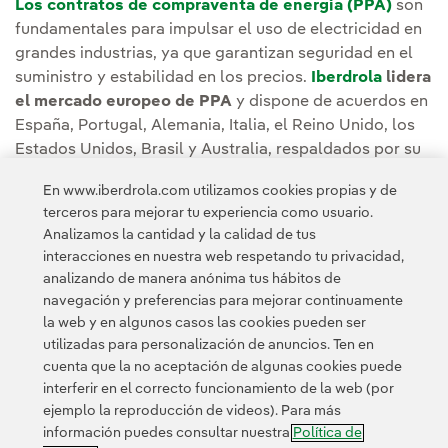
Los contratos de compraventa de energía (PPA)
son
fundamentales para impulsar el uso de electricidad en
grandes industrias, ya que garantizan seguridad en el
suministro y estabilidad en los precios.
Iberdrola
lidera
el mercado europeo de PPA
y dispone de acuerdos en
España, Portugal, Alemania, Italia, el Reino Unido, los
Estados Unidos, Brasil y Australia, respaldados por su
cartera eólica (terrestre y marina), fotovoltaica y su mix
En www.iberdrola.com utilizamos cookies propias y de
de generación, que asegura el suministro a precios
terceros para mejorar tu experiencia como usuario.
competitivos.
Analizamos la cantidad y la calidad de tus
interacciones en nuestra web respetando tu privacidad,
analizando de manera anónima tus hábitos de
navegación y preferencias para mejorar continuamente
la web y en algunos casos las cookies pueden ser
utilizadas para personalización de anuncios. Ten en
cuenta que la no aceptación de algunas cookies puede
Contacta
Clientes
Política de Privacidad
Información legal
interferir en el correcto funcionamiento de la web (por
Transparencia en el uso de la IA
Política de cookies
ejemplo la reproducción de videos). Para más
información puedes consultar nuestra
Política de
Configuración de cookies
Accesibilidad
Canal de denuncias