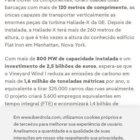
Para mover os componentes, foram usadas duas
barcaças com mais de
120 metros de comprimento
, as
únicas capazes de transportar verticalmente as
enormes peças da turbina Haliade-X da GE. Depois de
instalada, a Haliade-X terá mais de 260 metros de
altura, o que é três vezes a altura do conhecido edifício
Flat Iron em Manhattan, Nova York.
Com mais de
800 MW de capacidade instalada
e um
investimento de 2,5 bilhões de euros
, espera-se que
o Vineyard Wind 1 reduza as emissões de carbono em
mais de
1,6 milhão de toneladas métricas
por ano, o
equivalente a tirar 325.000 carros das ruas anualmente.
O projeto criará 3.600 empregos equivalentes em
tempo integral (FTE) e economizará 1,4 bilhão de
dólares para seus clientes nos primeiros 20 anos de
Em www.iberdrola.com, utilizamos cookies próprios e
operação.
de terceiros para melhorar sua experiência de usuário.
Analisamos a quantidade e a qualidade de suas
interações em nosso site respeitando sua privacidade,