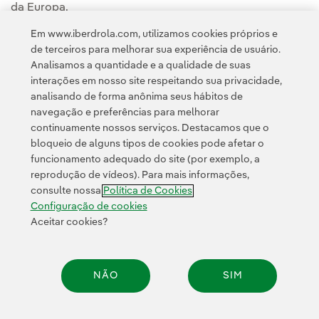
da Europa.
Em www.iberdrola.com, utilizamos cookies próprios e
de terceiros para melhorar sua experiência de usuário.
Analisamos a quantidade e a qualidade de suas
interações em nosso site respeitando sua privacidade,
analisando de forma anônima seus hábitos de
navegação e preferências para melhorar
continuamente nossos serviços. Destacamos que o
Contato
Clientes
Política de Privacidade
Informação legal
bloqueio de alguns tipos de cookies pode afetar o
Transparência no uso da IA
Política de cookies
Configuração de cookies
funcionamento adequado do site (por exemplo, a
reprodução de vídeos). Para mais informações,
Acessibilidade
Canal de denúncias
consulte nossa
Política de Cookies
Configuração de cookies
Aceitar cookies?
© 2026 Iberdrola, S.A. Todos os direitos reservados.
NÃO
SIM
Compar