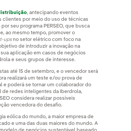
distribuição
, antecipando eventos
 clientes por meio do uso de técnicas
da por seu programa PERSEO, que busca
ro e, ao mesmo tempo, promover o
rt-ups
no setor elétrico com foco na
bjetivo de introduzir a inovação na
r sua aplicação em casos de negócios
rdrola e seus grupos de interesse.
tas até 15 de setembro, e o vencedor será
a realizará um teste e/ou prova de
al e poderá se tornar um colaborador do
 de redes inteligentes da Iberdrola,
SEO considera realizar possíveis
lução vencedora do desafio.
rgia eólica do mundo, a maior empresa de
ercado e uma das duas maiores do mundo. A
 modelo de negócios sustentável baseado