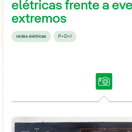
elétricas frente a ev
extremos
redes elétricas
P+D+I
ternar submenu de Nossas vozes
ternar submenu de Multimídia
ternar submenu de Redes sociais