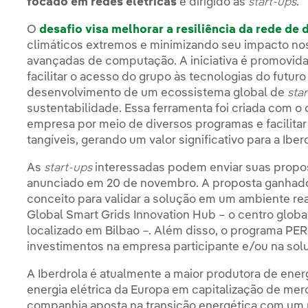
focado em redes elétricas
e dirigido às
start-ups
.
O
desafio visa melhorar a resiliência da rede de 
climáticos extremos e minimizando seu impacto nos
avançadas de computação. A iniciativa é promovi
facilitar o acesso do grupo às tecnologias do futu
desenvolvimento de um ecossistema global de
sta
sustentabilidade. Essa ferramenta foi criada com o o
empresa por meio de diversos programas e facilita
tangíveis, gerando um valor significativo para a Ibe
As
start-ups
interessadas podem enviar suas propos
anunciado em 20 de novembro. A proposta ganhador
conceito para validar a solução em um ambiente re
Global Smart Grids Innovation Hub – o centro global
localizado em Bilbao –. Além disso, o programa PER
investimentos na empresa participante e/ou na so
A Iberdrola é atualmente a maior produtora de ene
energia elétrica da Europa em capitalização de m
companhia aposta na transição energética com um