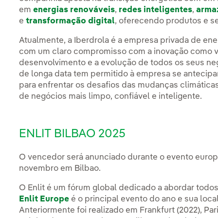
em
energias renováveis
,
redes inteligentes
,
arma
e
transformação digital
, oferecendo produtos e se
Atualmente, a Iberdrola é a empresa privada de en
com um claro compromisso com a inovação como var
desenvolvimento e a evolução de todos os seus negó
de longa data tem permitido à empresa se antecipar
para enfrentar os desafios das mudanças climátic
de negócios mais limpo, confiável e inteligente.
ENLIT BILBAO 2025
O vencedor será anunciado durante o evento europeu
novembro em Bilbao.
O Enlit é um fórum global dedicado a abordar todos
Enlit Europe
é o principal evento do ano e sua loc
Anteriormente foi realizado em Frankfurt (2022), Par