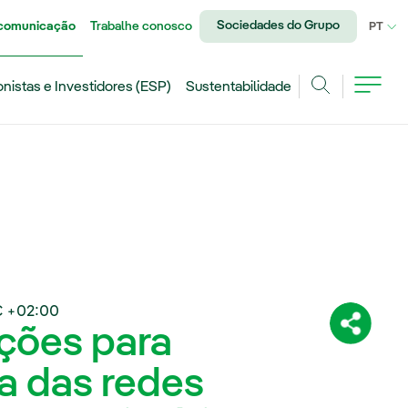
Sociedades do Grupo
 comunicação
Trabalhe conosco
IDI
PT
onistas e Investidores (ESP)
Sustentabilidade
Achar
 +02:00
uções para
Compartil
ia das redes