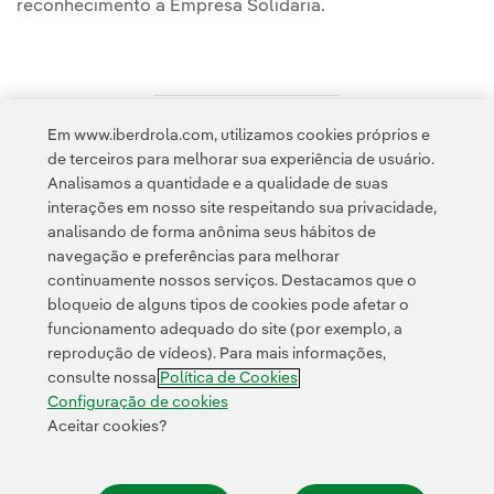
reconhecimento à Empresa Solidária.
Em www.iberdrola.com, utilizamos cookies próprios e
Acesso a informação legal
de terceiros para melhorar sua experiência de usuário.
Analisamos a quantidade e a qualidade de suas
interações em nosso site respeitando sua privacidade,
analisando de forma anônima seus hábitos de
navegação e preferências para melhorar
continuamente nossos serviços. Destacamos que o
Contato
Clientes
Política de Privacidade
Informação legal
bloqueio de alguns tipos de cookies pode afetar o
Política de cookies
Configuração de cookies
Acessibilidade
funcionamento adequado do site (por exemplo, a
reprodução de vídeos). Para mais informações,
Canal de denúncias
consulte nossa
Política de Cookies
Configuração de cookies
Aceitar cookies?
© 2026 Iberdrola, S.A. Todos os direitos reservados.