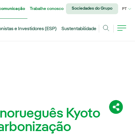
Sociedades do Grupo
 comunicação
Trabalhe conosco
IDI
PT
onistas e Investidores (ESP)
Sustentabilidade
Achar
 norueguês Kyoto
Compartil
carbonização