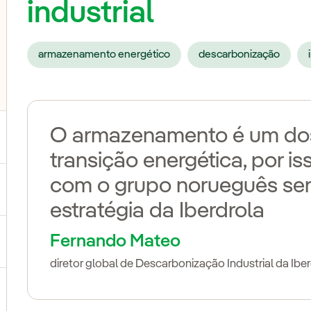
industrial
armazenamento energético
descarbonização
O armazenamento é um dos
transição energética, por i
com o grupo norueguês ser
ternar submenu de Nossas vozes
estratégia da Iberdrola
Fernando Mateo
ternar submenu de Multimídia
diretor global de Descarbonização Industrial da Ibe
ternar submenu de Redes sociais