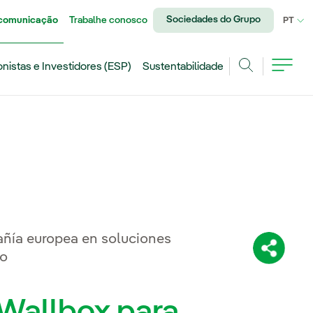
Sociedades do Grupo
 comunicação
Trabalhe conosco
IDI
PT
onistas e Investidores (ESP)
Sustentabilidade
Achar
añía europea en soluciones
Compartil
co
n Wallbox para