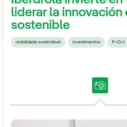
liderar la innovación
sostenible
mobilidade sustentável
investimentos
P+D+I
ternar submenu de Nossas vozes
ternar submenu de Multimídia
ternar submenu de Redes sociais