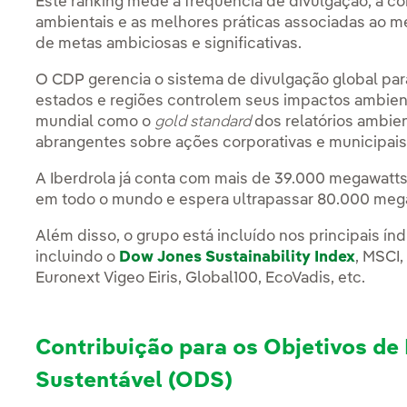
Este ranking mede a frequência de divulgação, a co
ambientais e as melhores práticas associadas ao m
de metas ambiciosas e significativas.
O CDP gerencia o sistema de divulgação global par
estados e regiões controlem seus impactos ambien
mundial como o
gold standard
dos relatórios ambien
abrangentes sobre ações corporativas e municipais
A Iberdrola já conta com mais de 39.000 megawatt
em todo o mundo e espera ultrapassar 80.000 meg
Além disso, o grupo está incluído nos principais índ
incluindo o
Dow Jones Sustainability Index
, MSCI,
Euronext Vigeo Eiris, Global100, EcoVadis, etc.
Contribuição para os Objetivos d
Sustentável (ODS)