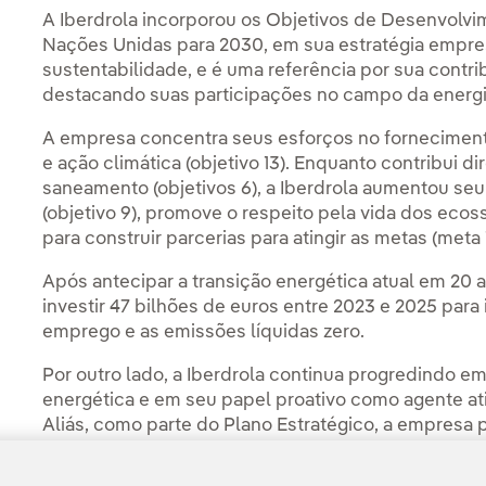
A Iberdrola incorporou os Objetivos de Desenvolvi
Nações Unidas para 2030, em sua estratégia empresa
sustentabilidade, e é uma referência por sua contrib
destacando suas participações no campo da energi
A empresa concentra seus esforços no fornecimento 
e ação climática (objetivo 13). Enquanto contribui d
saneamento (objetivos 6), a Iberdrola aumentou se
(objetivo 9), promove o respeito pela vida dos ecoss
para construir parcerias para atingir as metas (meta 1
Após antecipar a transição energética atual em 20
investir 47 bilhões de euros entre 2023 e 2025 para 
emprego e as emissões líquidas zero.
Por outro lado, a Iberdrola continua progredindo 
energética e em seu papel proativo como agente ati
Aliás, como parte do Plano Estratégico, a empresa
renováveis e redes com o objetivo de se tornar ne
de geração e consumo próprio e em todas as suas a