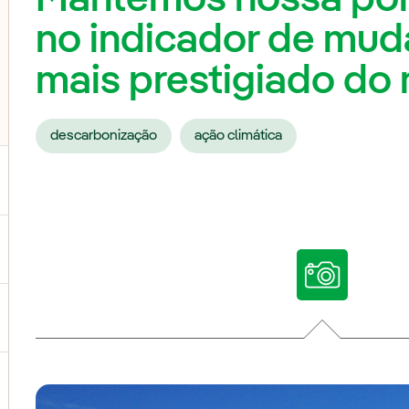
no indicador de mud
mais prestigiado do
descarbonização
ação climática
ternar submenu de Nossas vozes
ternar submenu de Multimídia
ternar submenu de Redes sociais