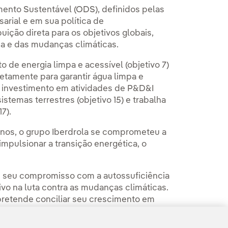
mento Sustentável (ODS), definidos pelas
rial e em sua política de
uição direta para os objetivos globais,
a e das mudanças climáticas.
de energia limpa e acessível (objetivo 7)
iretamente para garantir água limpa e
u investimento em atividades de P&D&I
istemas terrestres (objetivo 15) e trabalha
7).
 anos, o grupo Iberdrola se comprometeu a
impulsionar a transição energética, o
em seu compromisso com a autossuficiência
vo na luta contra as mudanças climáticas.
 pretende conciliar seu crescimento em
utra em carbono até 2030 em suas centrais
tividades até 2040. A Iberdrola também