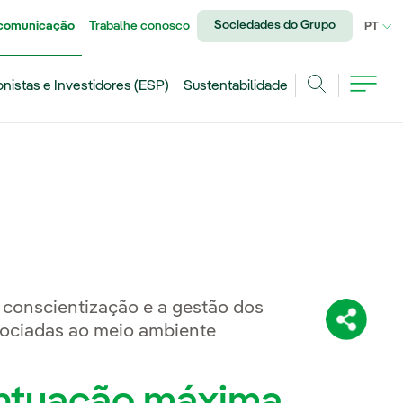
Sociedades do Grupo
 comunicação
Trabalhe conosco
IDI
PT
onistas e Investidores (ESP)
Sustentabilidade
Achar
 conscientização e a gestão dos
Compartil
ssociadas ao meio ambiente
ntuação máxima