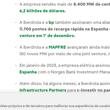
A empresa vendeu mais de
8.400 MW de cent
6,2 bilhões de dólares.
A Iberdrola e a
bp
também assinaram uma alian
11.700 pontos de recarga rápida na Espanha 
venture em 1º de dezembro.
A Iberdrola e a
MAPFRE
avançaram ainda mais 
150 novos MW por meio de uma joint venture,
Em janeiro de 2023, a empresa elétrica assino
Espanha
com o Norges Bank Investment Man
Além disso, há alguns meses, a Iberdrola ass
Infrastructure Partners
para
c-investir no p
aumentar seu portfólio eólico em alto-mar.
kies próprios e de terceiros para melhorar sua experiência de usuári