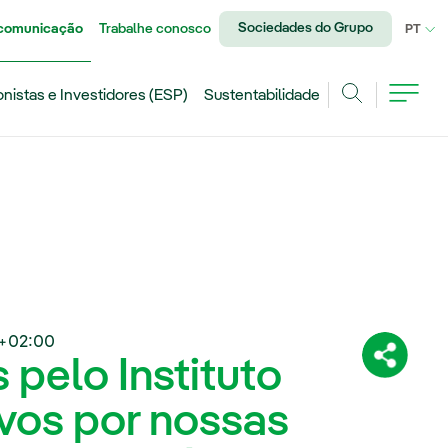
Sociedades do Grupo
 comunicação
Trabalhe conosco
IDI
PT
onistas e Investidores (ESP)
Sustentabilidade
Achar
+02:00
pelo Instituto
Compartil
ivos por nossas