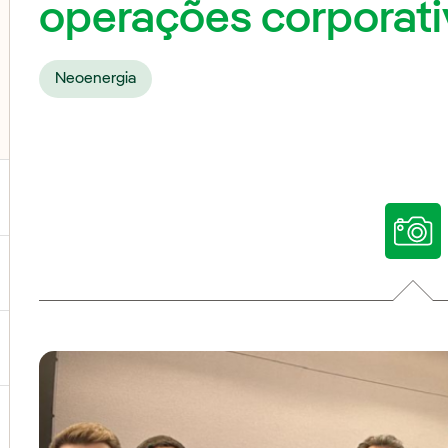
operações corporati
Neoenergia
ternar submenu de Nossas vozes
ternar submenu de Multimídia
ternar submenu de Redes sociais