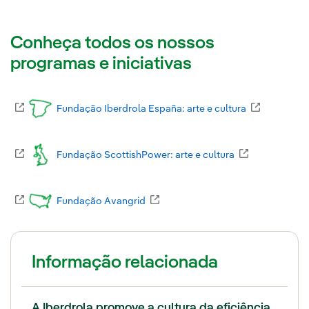
Conheça todos os nossos
programas e iniciativas
Link externo, abra em uma nova aba.
Fundação Iberdrola España: arte e cultura
Link exter
Link externo, abra em uma nova aba.
Fundação ScottishPower: arte e cultura
Link externo,
Link externo, abra em uma nova aba.
Fundação Avangrid
Link externo, abra em uma nova a
Informação relacionada
A Iberdrola promove a cultura da eficiência