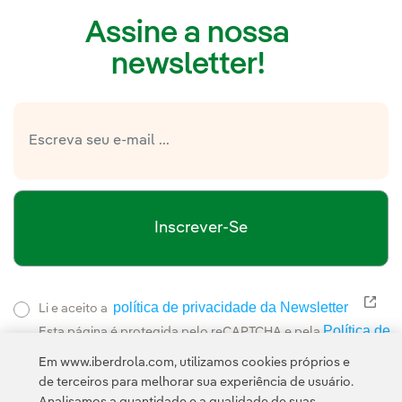
Assine a nossa
newsletter!
Inscrever-Se
política de privacidade da Newsletter
Link
Li e aceito a
Política de
Esta página é protegida pelo reCAPTCHA e pela
Privacidade
Termos de Serviço do Google
e pela
.
Em www.iberdrola.com, utilizamos cookies próprios e
de terceiros para melhorar sua experiência de usuário.