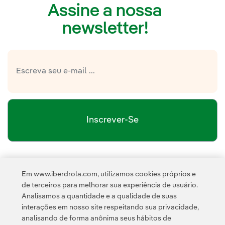
Assine a nossa
newsletter!
Inscrever-Se
política de privacidade da Newsletter
Link
Li e aceito a
Em www.iberdrola.com, utilizamos cookies próprios e
Política de
Esta página é protegida pelo reCAPTCHA e pela
de terceiros para melhorar sua experiência de usuário.
Privacidade
Termos de Serviço do Google
e pela
.
Analisamos a quantidade e a qualidade de suas
interações em nosso site respeitando sua privacidade,
analisando de forma anônima seus hábitos de