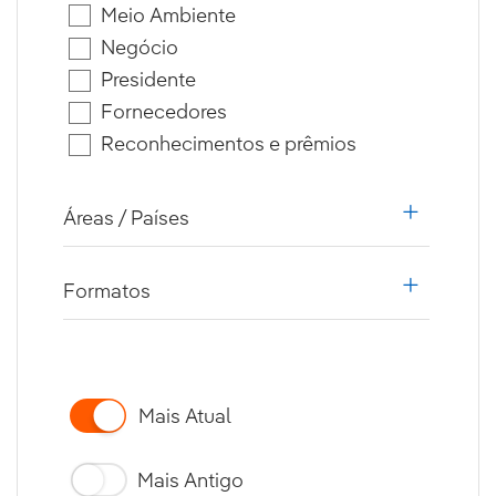
Meio Ambiente
Negócio
Presidente
Fornecedores
Reconhecimentos e prêmios
Áreas / Países
i18n.web.
Formatos
i18n.web.
Mais Atual
Mais Antigo