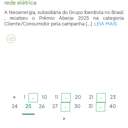
rede elétrica
A Neoenergia, subsidiária do Grupo Iberdrola no Brasil
, recebeu o Prêmio Aberje 2025 na categoria
Cliente/Consumidor pela campanha [...]
LEIA MAIS
<
1
10
11
20
21
23
...
...
...
24
25
26
27
30
31
40
...
...
>