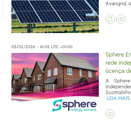
Avangrid, su
03/02/2026
-
16:05
UTC +01:00
Sphere E
rede ind
licença d
A Sphere
independ
ScottishPow
LEIA MAIS