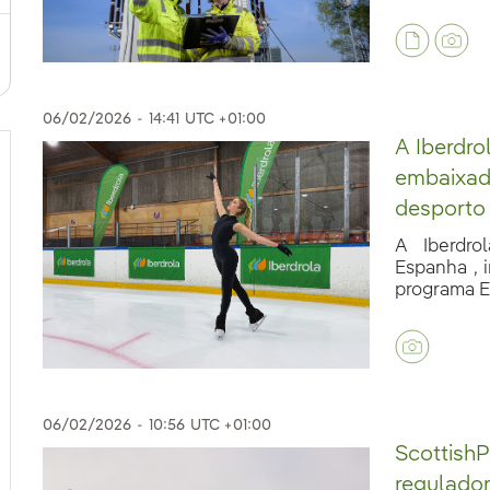
06/02/2026
-
14:41
UTC +01:00
A Iberdro
embaixado
desporto 
A Iberdro
Espanha , i
programa Em
eb.accesibilidad.desplegar
06/02/2026
-
10:56
UTC +01:00
Scottish
regulado