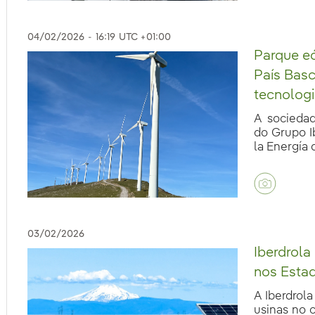
eb.accesibilidad.desplegar
04/02/2026
-
16:19
UTC +01:00
Parque eó
País Basc
eb.accesibilidad.desplegar
tecnologi
A sociedad
do Grupo I
la Energía 
03/02/2026
Iberdrola
nos Esta
A Iberdrola
usinas no 