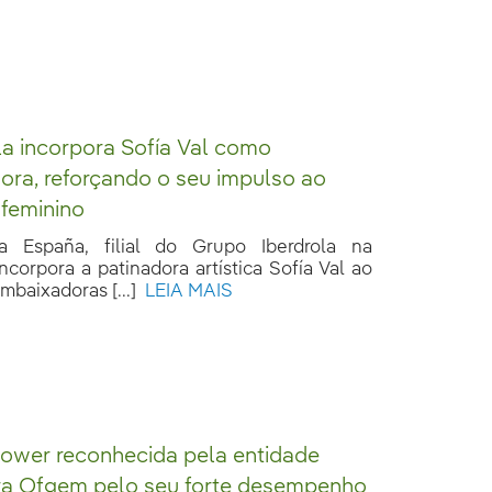
la incorpora Sofía Val como
ra, reforçando o seu impulso ao
feminino
la España, filial do Grupo Iberdrola na
ncorpora a patinadora artística Sofía Val ao
baixadoras [...]
LEIA MAIS
Power reconhecida pela entidade
ra Ofgem pelo seu forte desempenho