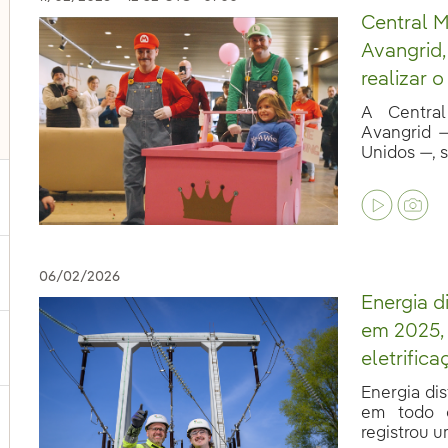
Central M
Avangrid
realizar 
A Central
Avangrid —
Unidos —, s
ternar submenu de Nossas vozes
06/02/2026
Energia d
em 2025,
ternar submenu de Multimídia
eletrifica
Energia dis
em todo 
ternar submenu de Redes sociais
registrou u