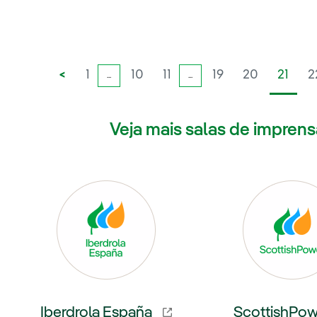
<
1
10
11
19
20
21
2
...
...
Veja mais salas de imprens
Link externo, abra
Iberdrola España
ScottishPo