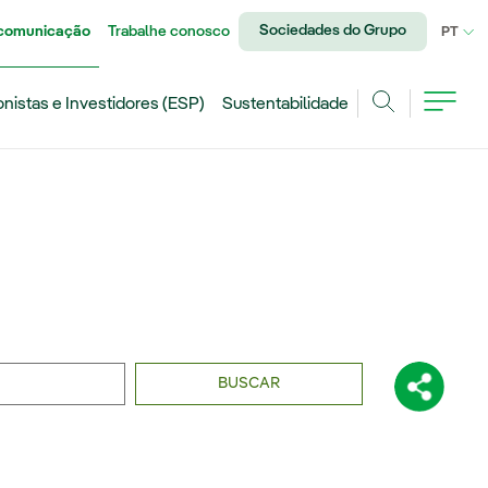
Sociedades do Grupo
 comunicação
Trabalhe conosco
IDI
PT
onistas e Investidores (ESP)
Sustentabilidade
Achar
BUSCAR
Compartil