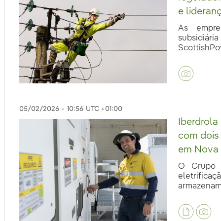
e lideran
As empres
subsidiár
ScottishPo
05/02/2026
-
10:56
UTC +01:00
Iberdrola
com dois
em Nova 
O Grupo I
eletrifica
armazename