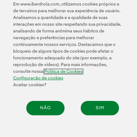
Em www.iberdrola.com, utilizamos cookies próprios e
energia para aqueles que ainda não a têm e a resposta
de terceiros para melhorar sua experiência de usuário.
a emergências e crises humanitárias.
Analisamos a quantidade e a qualidade de suas
interações em nosso site respeitando sua privacidade,
analisando de forma anônima seus hábitos de
navegação e preferências para melhorar
continuamente nossos serviços. Destacamos que o
bloqueio de alguns tipos de cookies pode afetar o
funcionamento adequado do site (por exemplo, a
Contato
Clientes
Política de Privacidade
Informação legal
reprodução de vídeos). Para mais informações,
Transparência no uso da IA
Política de cookies
Configuração de cookies
consulte nossa
Política de Cookies
Acessibilidade
Canal de denúncias
Configuração de cookies
Aceitar cookies?
© 2026 Iberdrola, S.A. Todos os direitos reservados.
NÃO
SIM
Compar