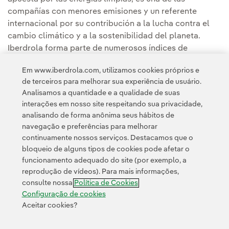
compañías con menores emisiones y un referente
internacional por su contribución a la lucha contra el
cambio climático y a la sostenibilidad del planeta.
Iberdrola forma parte de numerosos índices de
sostenibilidad internacionales, entre ellos, Dow Jones
Em www.iberdrola.com, utilizamos cookies próprios e
Sustainability Index y FTSE 4Good, y es considerada
de terceiros para melhorar sua experiência de usuário.
una de las eléctricas más sostenibles del mundo.
Analisamos a quantidade e a qualidade de suas
interações em nosso site respeitando sua privacidade,
analisando de forma anônima seus hábitos de
navegação e preferências para melhorar
continuamente nossos serviços. Destacamos que o
bloqueio de alguns tipos de cookies pode afetar o
funcionamento adequado do site (por exemplo, a
Contato
Clientes
Política de Privacidade
Informação legal
reprodução de vídeos). Para mais informações,
Transparência no uso da IA
Política de cookies
Configuração de cookies
consulte nossa
Política de Cookies
Acessibilidade
Canal de denúncias
Configuração de cookies
Aceitar cookies?
© 2026 Iberdrola, S.A. Todos os direitos reservados.