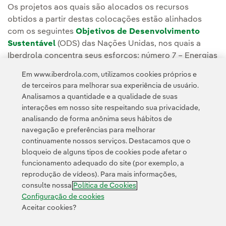
Os projetos aos quais são alocados os recursos
obtidos a partir destas colocações estão alinhados
com os seguintes
Objetivos de Desenvolvimento
Sustentável
(ODS) das Nações Unidas, nos quais a
Iberdrola concentra seus esforços: número 7 – Energias
renováveis e acessíveis; e número 13 - Ação Climática.
Em www.iberdrola.com, utilizamos cookies próprios e
de terceiros para melhorar sua experiência de usuário.
Analisamos a quantidade e a qualidade de suas
interações em nosso site respeitando sua privacidade,
analisando de forma anônima seus hábitos de
navegação e preferências para melhorar
continuamente nossos serviços. Destacamos que o
Contato
Clientes
Política de Privacidade
Informação legal
bloqueio de alguns tipos de cookies pode afetar o
Transparência no uso da IA
Política de cookies
Configuração de cookies
funcionamento adequado do site (por exemplo, a
reprodução de vídeos). Para mais informações,
Acessibilidade
Canal de denúncias
consulte nossa
Política de Cookies
Configuração de cookies
Aceitar cookies?
© 2026 Iberdrola, S.A. Todos os direitos reservados.