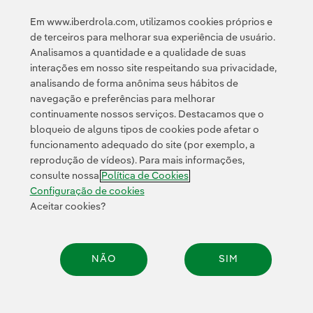
Em www.iberdrola.com, utilizamos cookies próprios e
Acesso a informação legal
de terceiros para melhorar sua experiência de usuário.
Analisamos a quantidade e a qualidade de suas
interações em nosso site respeitando sua privacidade,
analisando de forma anônima seus hábitos de
navegação e preferências para melhorar
continuamente nossos serviços. Destacamos que o
Contato
Clientes
Política de Privacidade
Informação legal
bloqueio de alguns tipos de cookies pode afetar o
Transparência no uso da IA
Política de cookies
Configuração de cookies
funcionamento adequado do site (por exemplo, a
reprodução de vídeos). Para mais informações,
Acessibilidade
Canal de denúncias
consulte nossa
Política de Cookies
Configuração de cookies
Aceitar cookies?
© 2026 Iberdrola, S.A. Todos os direitos reservados.
NÃO
SIM
Compar