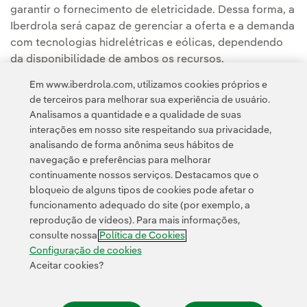
garantir o fornecimento de eletricidade. Dessa forma, a
Iberdrola será capaz de gerenciar a oferta e a demanda
com tecnologias hidrelétricas e eólicas, dependendo
da disponibilidade de ambos os recursos.
Em www.iberdrola.com, utilizamos cookies próprios e
de terceiros para melhorar sua experiência de usuário.
Analisamos a quantidade e a qualidade de suas
interações em nosso site respeitando sua privacidade,
analisando de forma anônima seus hábitos de
navegação e preferências para melhorar
continuamente nossos serviços. Destacamos que o
Contato
Clientes
Política de Privacidade
Informação legal
bloqueio de alguns tipos de cookies pode afetar o
Transparência no uso da IA
Política de cookies
Configuração de cookies
funcionamento adequado do site (por exemplo, a
reprodução de vídeos). Para mais informações,
Acessibilidade
Canal de denúncias
consulte nossa
Política de Cookies
Configuração de cookies
Aceitar cookies?
© 2026 Iberdrola, S.A. Todos os direitos reservados.