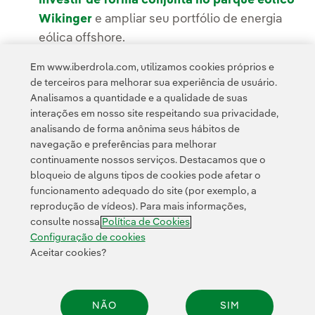
investir de forma conjunta no parque eólico
Wikinger
e ampliar seu portfólio de energia
eólica offshore.
Em www.iberdrola.com, utilizamos cookies próprios e
de terceiros para melhorar sua experiência de usuário.
Analisamos a quantidade e a qualidade de suas
interações em nosso site respeitando sua privacidade,
analisando de forma anônima seus hábitos de
navegação e preferências para melhorar
continuamente nossos serviços. Destacamos que o
Contato
Clientes
Política de Privacidade
Informação legal
bloqueio de alguns tipos de cookies pode afetar o
Transparência no uso da IA
Política de cookies
Configuração de cookies
funcionamento adequado do site (por exemplo, a
reprodução de vídeos). Para mais informações,
Acessibilidade
Canal de denúncias
consulte nossa
Política de Cookies
Configuração de cookies
Aceitar cookies?
© 2026 Iberdrola, S.A. Todos os direitos reservados.
NÃO
SIM