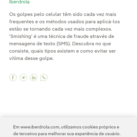
Iberdrola
Os golpes pelo celular têm sido cada vez mais
frequentes e os métodos usados para aplicá-los
estão se tornando cada vez mais complexos.
'Smishing' é uma técnica de fraude através de
mensagens de texto (SMS). Descubra no que
consiste, quais tipos existem e como evitar ser
vítima desse golpe.
Facebook Segurança digital: entendendo o 'smi
Twitter Segurança digital: entendendo o 's
Linkedin Segurança digital: entendendo
1
2
3
4
>
Em www.iberdrola.com, utilizamos cookies próprios e
de terceiros para melhorar sua experiência de usuário.