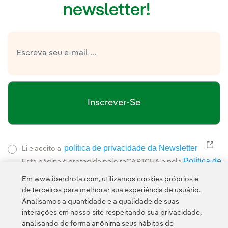
newsletter!
Inscrever-Se
política de privacidade da Newsletter
Link
Li e aceito a
Política de
Esta página é protegida pelo reCAPTCHA e pela
Privacidade
Termos de Serviço do Google
e pela
.
Em www.iberdrola.com, utilizamos cookies próprios e
de terceiros para melhorar sua experiência de usuário.
Analisamos a quantidade e a qualidade de suas
interações em nosso site respeitando sua privacidade,
analisando de forma anônima seus hábitos de