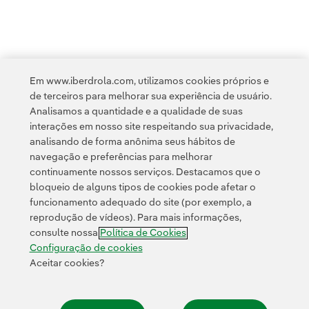
<
1
2
3
4
5
>
Em www.iberdrola.com, utilizamos cookies próprios e
de terceiros para melhorar sua experiência de usuário.
Analisamos a quantidade e a qualidade de suas
interações em nosso site respeitando sua privacidade,
analisando de forma anônima seus hábitos de
navegação e preferências para melhorar
continuamente nossos serviços. Destacamos que o
Contato
Clientes
Política de Privacidade
Informação legal
bloqueio de alguns tipos de cookies pode afetar o
Política de cookies
Configuração de cookies
Acessibilidade
funcionamento adequado do site (por exemplo, a
reprodução de vídeos). Para mais informações,
Canal de denúncias
consulte nossa
Política de Cookies
Configuração de cookies
Aceitar cookies?
© 2026 Iberdrola, S.A. Todos os direitos reservados.