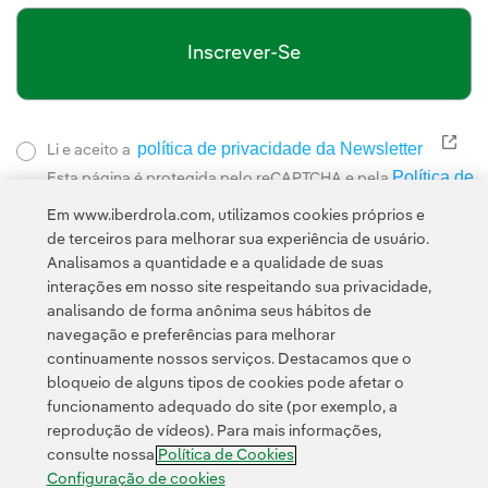
Inscrever-Se
política de privacidade da Newsletter
Link
Li e aceito a
Política de
Esta página é protegida pelo reCAPTCHA e pela
Privacidade
Termos de Serviço do Google
e pela
.
Em www.iberdrola.com, utilizamos cookies próprios e
de terceiros para melhorar sua experiência de usuário.
Analisamos a quantidade e a qualidade de suas
interações em nosso site respeitando sua privacidade,
analisando de forma anônima seus hábitos de
navegação e preferências para melhorar
continuamente nossos serviços. Destacamos que o
Contato
Clientes
Política de Privacidade
Informação legal
bloqueio de alguns tipos de cookies pode afetar o
Política de cookies
Configuração de cookies
Acessibilidade
funcionamento adequado do site (por exemplo, a
reprodução de vídeos). Para mais informações,
Canal de denúncias
consulte nossa
Política de Cookies
Configuração de cookies