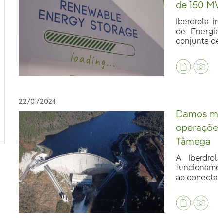
de 150 
Iberdrola 
de Energí
conjunta de
22/01/2024
Damos mai
operaçõe
Tâmega
A Iberdr
funcionam
ao conectar