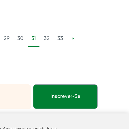
29
30
31
32
33
>
Inscrever-Se
xterno, abra em uma nova aba.
de Privacidade
Termos de Serviço do Google
e pela
.
o. Analisamos a quantidade e a