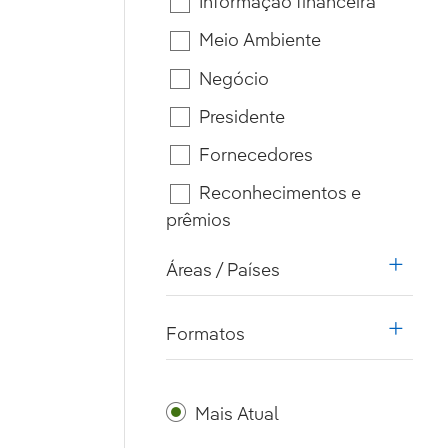
Informação financeira
Meio Ambiente
Negócio
Presidente
Fornecedores
Reconhecimentos e
prêmios
Áreas / Países
i18n.w
Formatos
i18n.w
Mais Atual