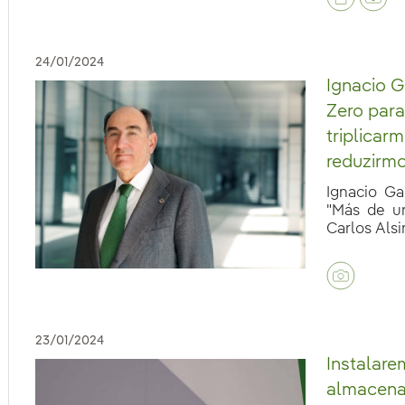
24/01/2024
Ignacio G
Zero par
triplicar
reduzirmo
Ignacio Ga
"Más de u
Carlos Alsin
eb.accesibilidad.desplegar
eb.accesibilidad.desplegar
23/01/2024
Instalare
almacena