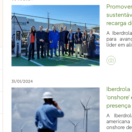
Promovem
sustentáv
recarga d
A Iberdrol
para avan
líder em al
ternar submenu de Nossas vozes
31/01/2024
Iberdrola
'onshore'
ternar submenu de Multimídia
presença
A Iberdro
americana
ternar submenu de Redes sociais
onshore de