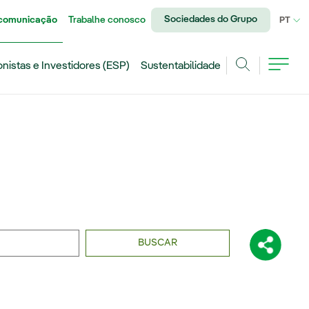
Sociedades do Grupo
 comunicação
Trabalhe conosco
IDI
PT
onistas e Investidores (ESP)
Sustentabilidade
Achar
BUSCAR
Compartil