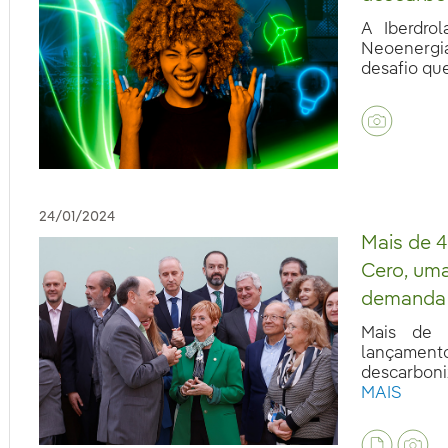
A Iberdrol
Neoenergia
desafio que 
eb.accesibilidad.desplegar
24/01/2024
Mais de 4
Cero, uma
demanda 
Mais de 
lançament
descarboni
MAIS