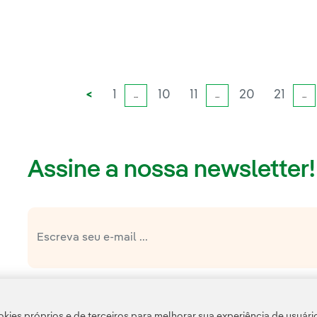
<
1
10
11
20
21
...
...
...
Assine a nossa newsletter!
Link e
política de privacidade da Newsletter
Li e aceito a
Política 
Esta página é protegida pelo reCAPTCHA e pela
kies próprios e de terceiros para melhorar sua experiência de usuári