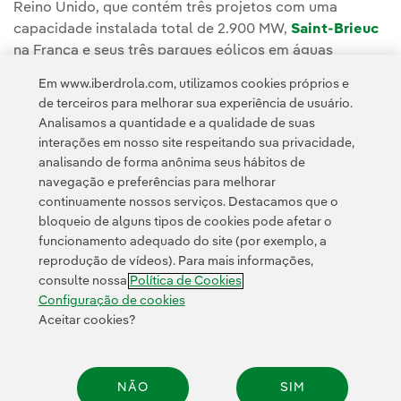
Reino Unido, que contém três projetos com uma
capacidade instalada total de 2.900 MW,
Saint-Brieuc
na França e seus três parques eólicos em águas
bálticas:
Wikinger
,
Baltic Eagle
e
Windanker
.
Em www.iberdrola.com, utilizamos cookies próprios e
de terceiros para melhorar sua experiência de usuário.
Analisamos a quantidade e a qualidade de suas
interações em nosso site respeitando sua privacidade,
analisando de forma anônima seus hábitos de
navegação e preferências para melhorar
continuamente nossos serviços. Destacamos que o
Contato
Clientes
Política de Privacidade
Informação legal
bloqueio de alguns tipos de cookies pode afetar o
Transparência no uso da IA
Política de cookies
Configuração de cookies
funcionamento adequado do site (por exemplo, a
reprodução de vídeos). Para mais informações,
Acessibilidade
Canal de denúncias
consulte nossa
Política de Cookies
Configuração de cookies
Aceitar cookies?
© 2026 Iberdrola, S.A. Todos os direitos reservados.
NÃO
SIM