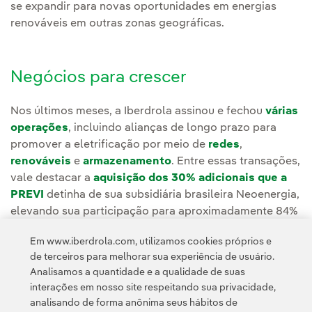
se expandir para novas oportunidades em energias
renováveis em outras zonas geográficas.
Negócios para crescer
Nos últimos meses, a Iberdrola assinou e fechou
várias
operações
, incluindo alianças de longo prazo para
promover a eletrificação por meio de
redes
,
renováveis
e
armazenamento
. Entre essas transações,
vale destacar a
aquisição dos 30% adicionais que a
PREVI
detinha de sua subsidiária brasileira Neoenergia,
elevando sua participação para aproximadamente 84%
do capital, ou sua
parceria com a Masdar para investir
Em www.iberdrola.com, utilizamos cookies próprios e
conjuntamente 5,2 bilhões de euros
no parque eólico
de terceiros para melhorar sua experiência de usuário.
offshore East Anglia THREE de 1,4 GW no Reino Unido.
Analisamos a quantidade e a qualidade de suas
interações em nosso site respeitando sua privacidade,
analisando de forma anônima seus hábitos de