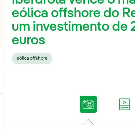
eólica offshore do 
um investimento de 2
euros
eólica offshore
ternar submenu de Nossas vozes
ternar submenu de Multimídia
ternar submenu de Redes sociais