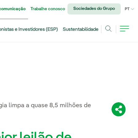
Sociedades do Grupo
 comunicação
Trabalhe conosco
IDI
PT
onistas e Investidores (ESP)
Sustentabilidade
Achar
ia limpa a quase 8,5 milhões de
Compartil
or leilão de