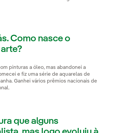
ás. Como nasce o
 arte?
com pinturas a óleo, mas abandonei a
omecei e fiz uma série de aquarelas de
panha. Ganhei vários prêmios nacionais de
nal.
ra que alguns
ista, mas logo evoluiu à