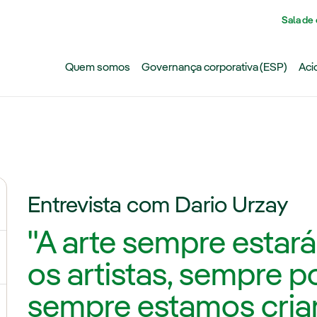
Pasar al contenido principal
Sala de
Quem somos
Governança corporativa (ESP)
Aci
Entrevista com Dario Urzay
"A arte sempre estará
ernar submenu de Arte, patrocínio e mecenato
os artistas, sempre 
sempre estamos cria
ternar submenu de Publicações especializadas