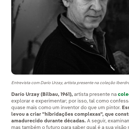
Entrevista com Darío Urzay, artista presente na coleção Iberdro
Darío Urzay (Bilbau, 1961),
artista presente na
cole
explorar e experimentar; por isso, tal como confess
quase mais como um inventor do que um pintor.
Ess
levou a criar "hibridações complexas", que cons
amadurecido durante décadas.
A seguir, examinam
mas também o futuro para saber qual é a sua visão