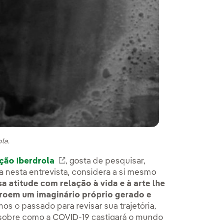
la.
ção Iberdrola
Link externo, abra em uma nova aba.
, gosta de pesquisar,
a nesta entrevista, considera a si mesmo
a atitude com relação à vida e à arte lhe
troem um imaginário próprio gerado e
os o passado para revisar sua trajetória,
 sobre como a COVID-19 castigará o mundo