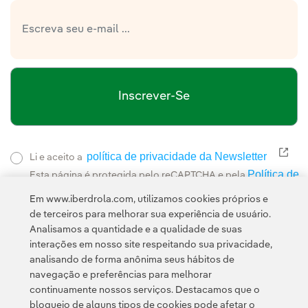
Inscrever-Se
política de privacidade da Newsletter
Link
Li e aceito a
Política de
Esta página é protegida pelo reCAPTCHA e pela
Privacidade
Termos de Serviço do Google
e pela
.
Em www.iberdrola.com, utilizamos cookies próprios e
de terceiros para melhorar sua experiência de usuário.
Analisamos a quantidade e a qualidade de suas
interações em nosso site respeitando sua privacidade,
analisando de forma anônima seus hábitos de
navegação e preferências para melhorar
continuamente nossos serviços. Destacamos que o
Contato
Clientes
Política de Privacidade
Informação legal
bloqueio de alguns tipos de cookies pode afetar o