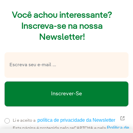
Você achou interessante?
Inscreva-se na nossa
Newsletter!
Inscrever-Se
política de privacidade da Newsletter
Link
Li e aceito a
Política de
Esta página é protegida pelo reCAPTCHA e pela