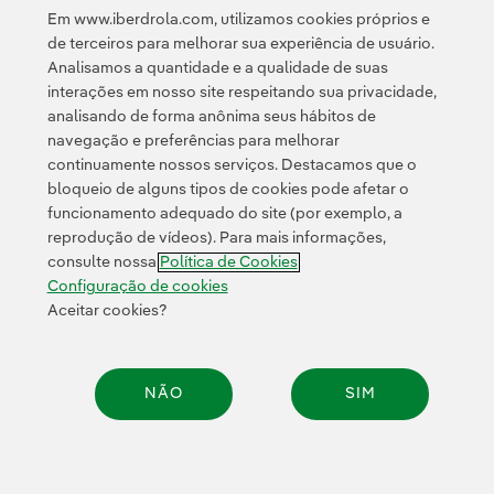
Privacidade
Termos de Serviço do Google
e pela
.
Em www.iberdrola.com, utilizamos cookies próprios e
de terceiros para melhorar sua experiência de usuário.
Analisamos a quantidade e a qualidade de suas
interações em nosso site respeitando sua privacidade,
analisando de forma anônima seus hábitos de
navegação e preferências para melhorar
continuamente nossos serviços. Destacamos que o
Contato
Clientes
Política de Privacidade
Informação legal
bloqueio de alguns tipos de cookies pode afetar o
Transparência no uso da IA
Política de cookies
Configuração de cookies
funcionamento adequado do site (por exemplo, a
reprodução de vídeos). Para mais informações,
Acessibilidade
Canal de denúncias
consulte nossa
Política de Cookies
Configuração de cookies
Aceitar cookies?
© 2026 Iberdrola, S.A. Todos os direitos reservados.
NÃO
SIM
Compar