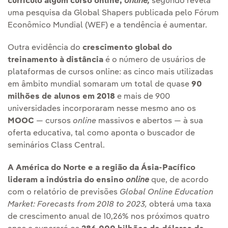
currículo algum curso online,
online
,
segundo revela
uma pesquisa da Global Shapers publicada pelo Fórum
Econômico Mundial (WEF) e a tendência é aumentar.
Outra evidência do
crescimento global do
treinamento à distância
é o número de usuários de
plataformas de cursos online: as cinco mais utilizadas
em âmbito mundial somaram um total de quase
90
milhões de alunos em 2018
e mais de 900
universidades incorporaram nesse mesmo ano os
MOOC
— cursos
online
massivos e abertos — à sua
oferta educativa, tal como aponta o buscador de
seminários Class Central.
A América do Norte e a região da Ásia-Pacífico
lideram a indústria do ensino
online
que, de acordo
com o relatório de previsões
Global Online Education
Market: Forecasts from 2018 to 2023
,
obterá uma taxa
de crescimento anual de 10,26% nos próximos quatro