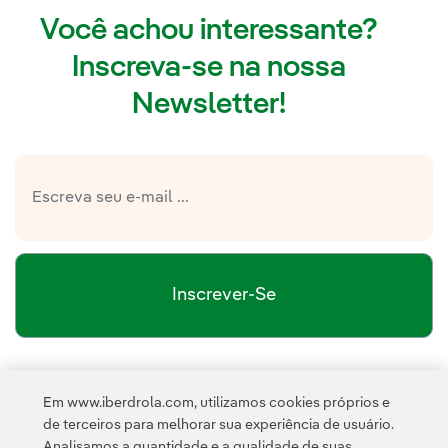
Você achou interessante?
Inscreva-se na nossa
Newsletter!
Inscrever-Se
política de privacidade da Newsletter
Link
Li e aceito a
Em www.iberdrola.com, utilizamos cookies próprios e
Política de
Esta página é protegida pelo reCAPTCHA e pela
de terceiros para melhorar sua experiência de usuário.
Privacidade
Termos de Serviço do Google
e pela
.
Analisamos a quantidade e a qualidade de suas