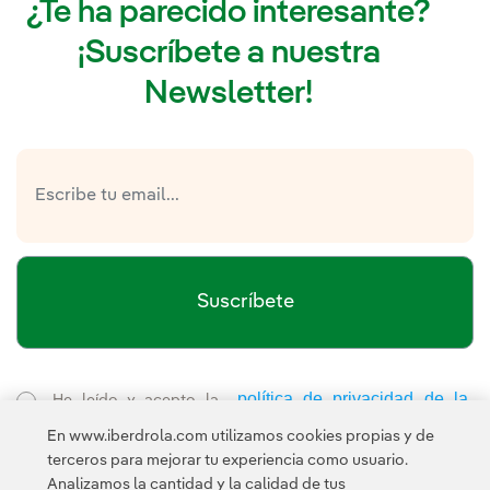
¿Te ha parecido interesante?
¡Suscríbete a nuestra
Newsletter!
Suscríbete
política de privacidad de la
He leído y acepto la
Newsletter
Enlace externo, se abre en ventana nueva.
En www.iberdrola.com utilizamos cookies propias y de
Esta página está protegida por reCAPTCHA y se aplican la
terceros para mejorar tu experiencia como usuario.
Política de privacidad
Términos de servicio
y los
de Googl
Analizamos la cantidad y la calidad de tus