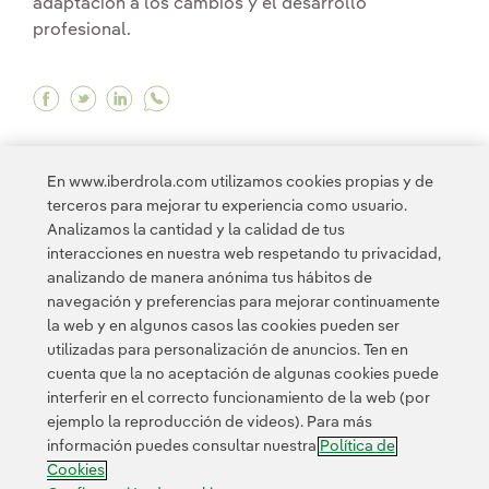
adaptación a los cambios y el desarrollo
profesional.
Facebook Apostamos por un modelo de aprendiz
Twitter Apostamos por un modelo de aprend
Linkedin Apostamos por un modelo de a
En www.iberdrola.com utilizamos cookies propias y de
terceros para mejorar tu experiencia como usuario.
Analizamos la cantidad y la calidad de tus
interacciones en nuestra web respetando tu privacidad,
1
2
3
...
5
>
analizando de manera anónima tus hábitos de
navegación y preferencias para mejorar continuamente
la web y en algunos casos las cookies pueden ser
utilizadas para personalización de anuncios. Ten en
cuenta que la no aceptación de algunas cookies puede
interferir en el correcto funcionamiento de la web (por
ejemplo la reproducción de videos). Para más
Contacta
Clientes
Política de Privacidad
Información legal
información puedes consultar nuestra
Política de
Transparencia en el uso de la IA
Política de cookies
Cookies