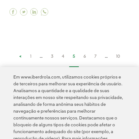
Facebook A acidificação dos oceanos: por que 
Twitter A acidificação dos oceanos: por q
Linkedin A acidificação dos oceanos: 
<
1
...
3
4
5
6
7
...
10
11
...
16
>
Em www.iberdrola.com, utilizamos cookies próprios e
de terceiros para melhorar sua experiência de usuário.
Analisamos a quantidade e a qualidade de suas
interações em nosso site respeitando sua privacidade,
analisando de forma anônima seus hábitos de
navegação e preferências para melhorar
continuamente nossos serviços. Destacamos que o
Contato
Clientes
Política de Privacidade
Informação legal
bloqueio de alguns tipos de cookies pode afetar o
Transparência no uso da IA
Política de cookies
Configuração de cookies
funcionamento adequado do site (por exemplo, a
reprodução de vídeos). Para mais informações,
Acessibilidade
Canal de denúncias