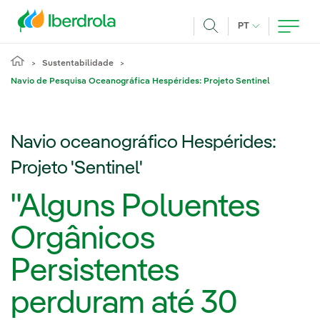
Pasar al contenido principal
IDIOMA ATUAL
PT
Achar
Sustentabilidade
Navio de Pesquisa Oceanográfica Hespérides: Projeto Sentinel
Navio oceanográfico Hespérides:
Projeto 'Sentinel'
"Alguns Poluentes
Orgânicos
Persistentes
perduram até 30