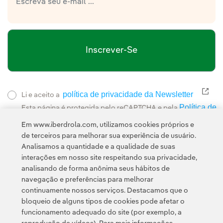
Inscrever-Se
política de privacidade da Newsletter
Link
Li e aceito a
Política de
Esta página é protegida pelo reCAPTCHA e pela
Privacidade
Termos de Serviço do Google
e pela
.
Em www.iberdrola.com, utilizamos cookies próprios e
de terceiros para melhorar sua experiência de usuário.
Analisamos a quantidade e a qualidade de suas
interações em nosso site respeitando sua privacidade,
analisando de forma anônima seus hábitos de
navegação e preferências para melhorar
continuamente nossos serviços. Destacamos que o
Contato
Clientes
Política de Privacidade
Informação legal
bloqueio de alguns tipos de cookies pode afetar o
Política de cookies
Configuração de cookies
Acessibilidade
funcionamento adequado do site (por exemplo, a