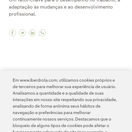
Um fator-chave para o desempenho no trabalho, a
adaptação às mudanças e ao desenvolvimento
profissional.
Facebook Estamos comprometidos com um mode
Twitter Estamos comprometidos com um mo
Linkedin Estamos comprometidos com 
1
2
3
...
5
>
Em www.iberdrola.com, utilizamos cookies próprios e
de terceiros para melhorar sua experiência de usuário.
Analisamos a quantidade e a qualidade de suas
interações em nosso site respeitando sua privacidade,
analisando de forma anônima seus hábitos de
navegação e preferências para melhorar
continuamente nossos serviços. Destacamos que o
Contato
Clientes
Política de Privacidade
Informação legal
bloqueio de alguns tipos de cookies pode afetar o
Transparência no uso da IA
Política de cookies
Configuração de cookies