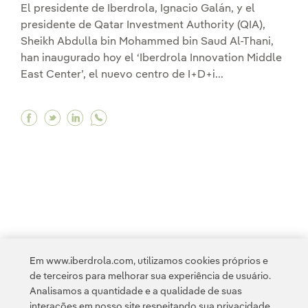
El presidente de Iberdrola, Ignacio Galán, y el
presidente de Qatar Investment Authority (QIA),
Sheikh Abdulla bin Mohammed bin Saud Al-Thani,
han inaugurado hoy el ‘Iberdrola Innovation Middle
East Center’, el nuevo centro de I+D+i...
Facebook Ignacio Galán inaugura en Catar el ce
Twitter Ignacio Galán inaugura en Catar el 
Linkedin Ignacio Galán inaugura en Cata
<
1
...
10
11
...
20
21
...
24
Em www.iberdrola.com, utilizamos cookies próprios e
de terceiros para melhorar sua experiência de usuário.
25
26
Analisamos a quantidade e a qualidade de suas
interações em nosso site respeitando sua privacidade,