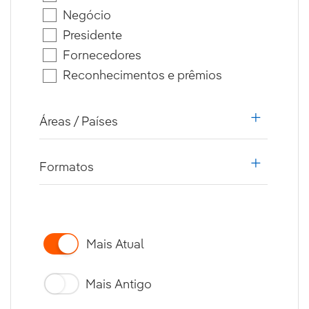
Negócio
Presidente
Fornecedores
Reconhecimentos e prêmios
Áreas / Países
i18n.web.a
Formatos
i18n.web.a
Mais Atual
Mais Antigo