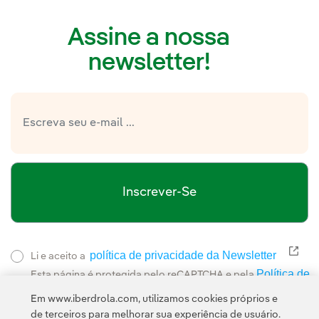
Assine a nossa
newsletter!
Inscrever-Se
política de privacidade da Newsletter
Link
Li e aceito a
Política de
Esta página é protegida pelo reCAPTCHA e pela
Privacidade
Termos de Serviço do Google
e pela
.
Em www.iberdrola.com, utilizamos cookies próprios e
de terceiros para melhorar sua experiência de usuário.