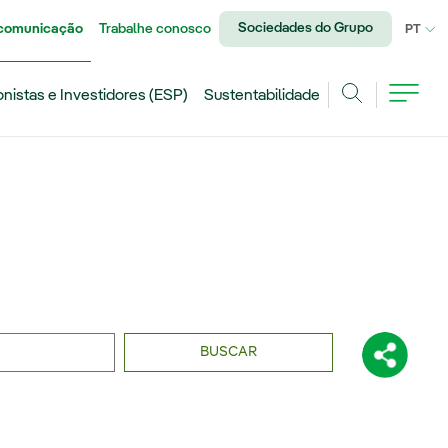
Sociedades do Grupo
 comunicação
Trabalhe conosco
IDI
PT
onistas e Investidores (ESP)
Sustentabilidade
Achar
BUSCAR
Compartil