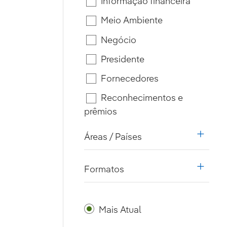
Informação financeira
Meio Ambiente
Negócio
Presidente
Fornecedores
Reconhecimentos e
prêmios
Áreas / Países
i18n.w
Formatos
i18n.w
Mais Atual