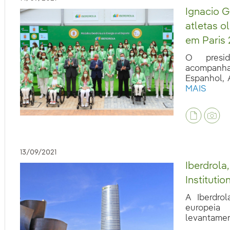
Ignacio G
atletas o
em Paris
O presid
acompanh
eb.accesibilidad.desplegar
Espanhol, A
MAIS
13/09/2021
Iberdrola
Instituti
A Iberdrol
europeia
levantament