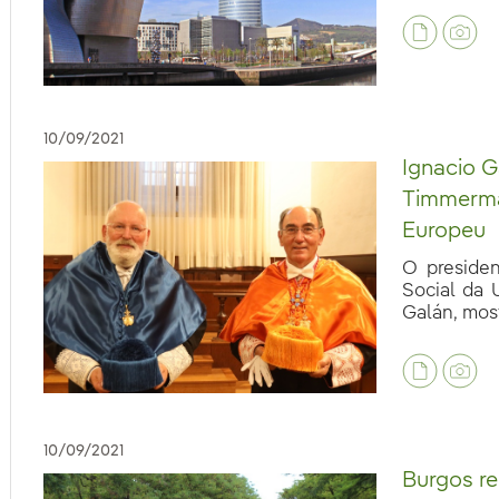
10/09/2021
Ignacio G
Timmerma
Europeu
O presiden
Social da 
eb.accesibilidad.desplegar
Galán, most
eb.accesibilidad.desplegar
10/09/2021
Burgos r