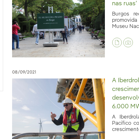
nas ruas’
Burgos re
promovida
Museu Nacio
08/09/2021
A Iberdro
crescimen
desenvolv
6.000 MW
A Iberdro
Pacífico c
crescimento