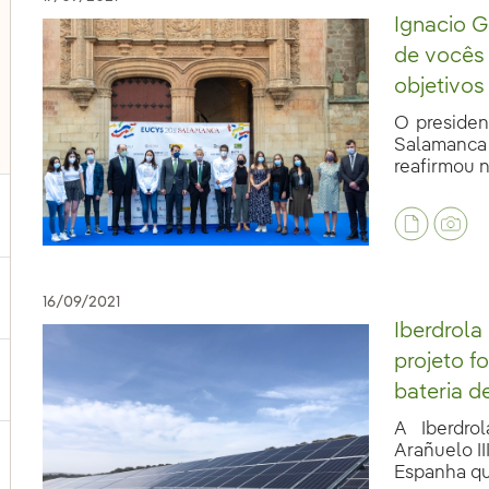
Ignacio G
de vocês 
objetivos
O presiden
Salamanca 
reafirmou n
ternar submenu de Nossas vozes
16/09/2021
Iberdrola
projeto f
ternar submenu de Multimídia
bateria 
A Iberdro
Arañuelo II
ternar submenu de Redes sociais
Espanha que