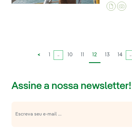
<
1
10
11
12
13
14
...
...
Assine a nossa newsletter!